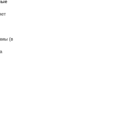
ные
яет
амы (в
а