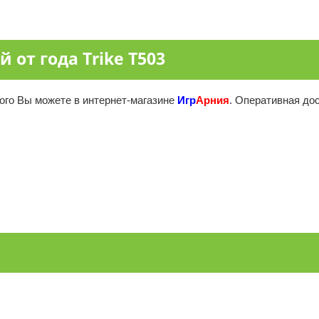
 от года Trike T503
рого Вы можете в интернет-магазине
Игр
Арния
. Оперативная дос