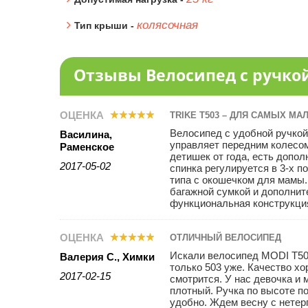
колясочная
Тип крыши -
Отзывы Велосипед с ручкой 
ОЦЕНКА
TRIKE T503 – ДЛЯ САМЫХ МА
Велосипед с удобной ручкой
Василина,
управляет передним колесо
Раменское
детишек от года, есть допо
2017-05-02
спинка регулируется в 3-х 
типа с окошечком для мамы
багажной сумкой и дополнит
функциональная конструкция
ОЦЕНКА
ОТЛИЧНЫЙ ВЕЛОСИПЕД
Искали велосипед MODI Т500
Валерия С., Химки
только 503 уже. Качество х
2017-02-15
смотрится. У нас девочка и
плотный. Ручка по высоте по
удобно. Ждем весну с нетер