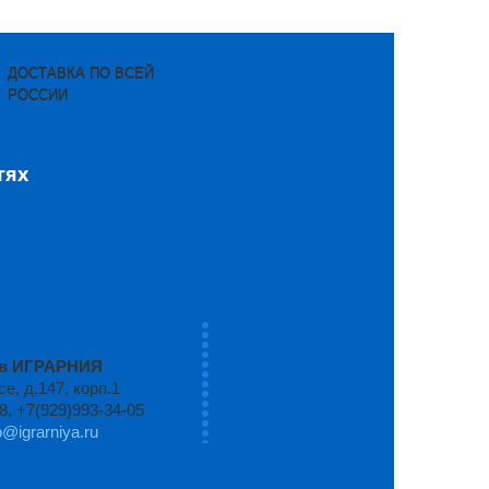
ДОСТАВКА ПО ВСЕЙ
РОССИИ
тях
ров ИГРАРНИЯ
, д.147, корп.1
8, +7(929)993-34-05
o@igrarniya.ru