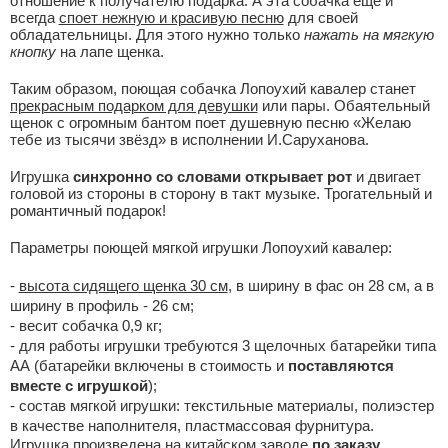
отношение к получателю подарка. А эта собачка еще и
всегда
споет нежную и красивую песню
для своей
обладательницы. Для этого нужно только
нажать на мягкую
кнопку
на лапе щенка.
Таким образом, поющая собачка Лопоухий кавалер станет
прекрасным подарком для девушки
или пары. Обаятельный
щенок с огромным бантом поет душевную песню «
Желаю
тебе из тысячи звёзд
» в исполнении И.Саруханова.
Игрушка
синхронно со словами открывает рот
и двигает
головой из стороны в сторону в такт музыке. Трогательный и
романтичный подарок!
Параметры поющей мягкой игрушки Лопоухий кавалер:
-
высота сидящего щенка 30 см
, в ширину в фас он 28 см, а в
ширину в профиль - 26 см;
- весит собачка 0,9 кг;
- для работы игрушки требуются 3 щелочных батарейки типа
АА (батарейки включены в стоимость и
поставляются
вместе с игрушкой
);
- состав мягкой игрушки: текстильные материалы, полиэстер
в качестве наполнителя, пластмассовая фурнитура.
Игрушка произведена на китайском заводе
по заказу