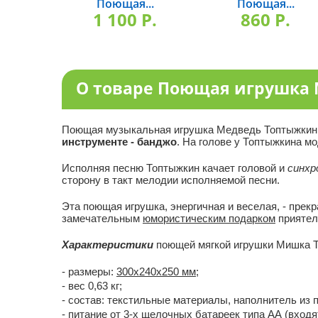
Поющая...
Поющая...
1 100 P.
860 P.
О товаре Поющая игрушка
Поющая музыкальная игрушка Медведь Топтыжки
инструменте - банджо
. На голове у Топтыжкина м
Исполняя песню Топтыжкин качает головой и
синхр
сторону в такт мелодии исполняемой песни.
Эта поющая игрушка, энергичная и веселая, - прек
замечательным
юмористическим подарком
приятел
Характеристики
поющей мягкой игрушки Мишка Т
- размеры:
300х240х250 мм
;
- вес 0,63 кг;
- состав: текстильные материалы, наполнитель из 
- питание от
3-х щелочных батареек типа АА
(входя