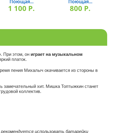
Поющая...
Поющая...
По
1 100 P.
800 P.
1 
. При этом, он
играет на музыкальном
ркий платок.
о время пения Михалыч окачивается из стороны в
ыть замечательный хит. Мишка Топтыжкин станет
 трудовой коллектив.
 рекомендуется использовать батарейки