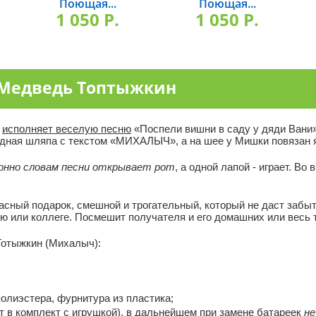
Поющая...
Поющая...
1 050 P.
1 050 P.
 Медведь Топтыжкин
н
исполняет веселую песню
«Поспели вишни в саду у дяди Вани»
одная шляпа с текстом «МИХАЛЫЧ», а на шее у Мишки повязан я
онно словам песни открывает рот
, а одной лапой - играет. В
расный подарок, смешной и трогательный, который не даст заб
ю или коллеге. Посмешит получателя и его домашних или весь
отыжкин (Михалыч):
полиэстера, фурнитура из пластика;
т в комплект с игрушкой), в дальнейшем при замене батареек
не