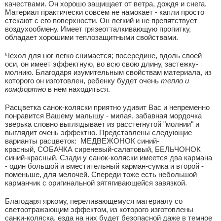
качествами. Он хорошо защищает от ветра, дождя и снега.
Материал практически совсем не намокает - капли просто
стекают с его поверхности. Он легкий и не препятствует
воздухообмену. Имеет грязеотталкивающую пропитку,
обладает хорошими теплозащитными свойствами.
Чехол для ног легко снимается; посередине, вдоль своей
оси, он имеет эффектную, во всю свою длину, застежку-
молнию. Благодаря изумительным свойствам материала, из
которого он изготовлен, ребенку будет очень
тепло и
комфортно
в нем находиться.
Расцветка санок-коляски приятно удивит Вас и непременно
понравится Вашему малышу - милая, забавная мордочка
зверька словно выглядывает из расстегнутой "молнии" и
выглядит очень эффектно. Представлены следующие
варианты расцветок: МЕДВЕЖОНОК синий-
красный, СОБАЧКА сиреневый-салатовый, БЕЛЬЧОНОК
синий-красный. Сзади у санок-коляски имеется два кармана
- один большой и вместительный карман-сумка и второй -
поменьше, для мелочей. Спереди тоже есть небольшой
карманчик с оригинальной зятягивающейся завязкой.
Благодаря яркому, переливающемуся материалу со
светоотражающим эффектом, из которого изготовлены
санки-коляска, езда на них будет безопасной даже в темное