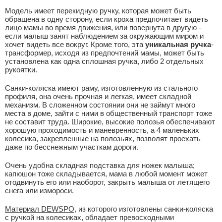
Модель имеет перекидную ручку, которая может быть
обращена в одну сторону, если кроха предпочитает видеть
лицо мамы во время движения, или повернута в другую -
если малыш занят наблюдением за окружающим миром и
хочет видеть все вокруг. Кроме того, эта
уникальная ручка
-
трансформер, исходя из предпочтений мамы, может быть
установлена как одна сплошная ручка, либо 2 отдельных
рукоятки.
Санки-коляска имеют раму, изготовленную из стального
профиля, она очень прочная и легкая, имеет складной
механизм. В сложенном состоянии они не займут много
места в доме, зайти с ними в общественный транспорт тоже
не составит труда. Широкие, высокие полозья обеспечивают
хорошую проходимость и маневренность, а 4 маленьких
колесика, закрепленные на полозьях, позволят проехать
даже по бесснежным участкам дороги.
Очень удобна складная подставка для ножек малыша;
капюшон тоже складывается, мама в любой момент может
отодвинуть его или наоборот, закрыть малыша от летящего
снега или измороси.
Материал DEWSPO
, из которого изготовлены санки-коляска
с ручкой на колесиках, обладает превосходными