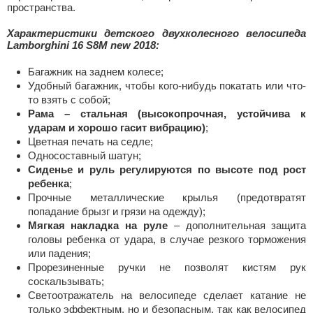
пространства.
Характеристики детского двухколесного велосипеда
Lamborghini 16 S8M new 2018:
Багажник на заднем колесе;
Удобный багажник, чтобы кого-нибудь покатать или что-
то взять с собой;
Рама – стальная (высокопрочная, устойчива к
ударам и хорошо гасит вибрацию)
;
Цветная печать на седле;
Односоставный шатун;
Сиденье и руль регулируются по высоте под рост
ребенка
;
Прочные металлические крылья (предотвратят
попадание брызг и грязи на одежду);
Мягкая накладка на руле
– дополнительная защита
головы ребенка от удара, в случае резкого торможения
или падения;
Прорезиненные ручки не позволят кистям рук
соскальзывать;
Светоотражатель на велосипеде сделает катание не
только эффектным, но и безопасным, так как велосипед