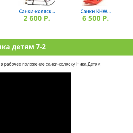
Санки-коляск...
Санки KHW...
2 600 P.
6 500 P.
ика детям 7-2
 в рабочее положение санки-коляску Ника Детям: