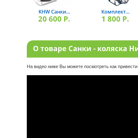
KHW Санки...
Комплект...
20 600 P.
1 800 P.
О товаре Санки - коляска Н
На видео ниже Вы можете посмотреть как привести