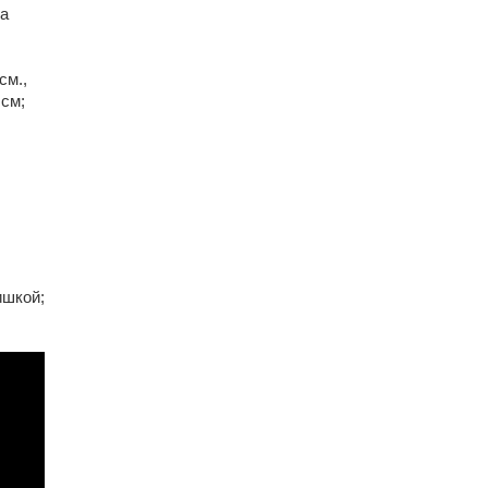
на
см.,
 см;
;
ишкой;