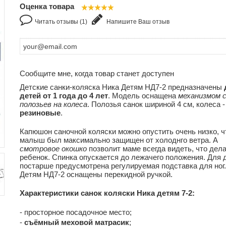
Оценка товара
Читать отзывы (1)
Напишите Ваш отзыв
Сообщите мне, когда товар станет доступен
Детские санки-коляска Ника Детям НД7-2 предназначены
детей от 1 года до 4 лет
. Модель оснащена
механизмом 
полозьев на колеса
. Полозья санок шириной 4 см, колеса -
резиновые
.
Капюшон саночной коляски можно опустить очень низко, 
малыш был максимально защищен от холоднго ветра. А
смотровое
окошко
позволит маме всегда видеть, что дел
ребенок. Спинка опускается до лежачего положения. Для 
постарше предусмотрена регулируемая подставка для ног
Детям НД7-2 оснащены перекидной ручкой.
Характеристики санок коляски Ника детям 7-2:
- просторное посадочное место;
-
съёмный меховой матрасик
;