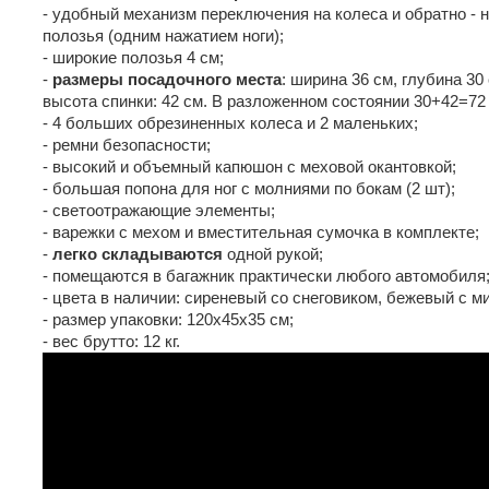
- удобный механизм переключения на колеса и обратно - 
полозья (одним нажатием ноги);
- широкие полозья 4 см;
-
размеры посадочного места
: ширина 36 см, глубина 30 
высота спинки: 42 см. В разложенном состоянии 30+42=72
- 4 больших обрезиненных колеса и 2 маленьких;
- ремни безопасности;
- высокий и объемный капюшон с меховой окантовкой;
- большая попона для ног с молниями по бокам (2 шт);
- светоотражающие элементы;
- варежки с мехом и вместительная сумочка в комплекте;
-
легко складываются
одной рукой;
- помещаются в багажник практически любого автомобиля
- цвета в наличии: сиреневый со снеговиком, бежевый с м
- размер упаковки: 120х45х35 см;
- вес брутто: 12 кг.