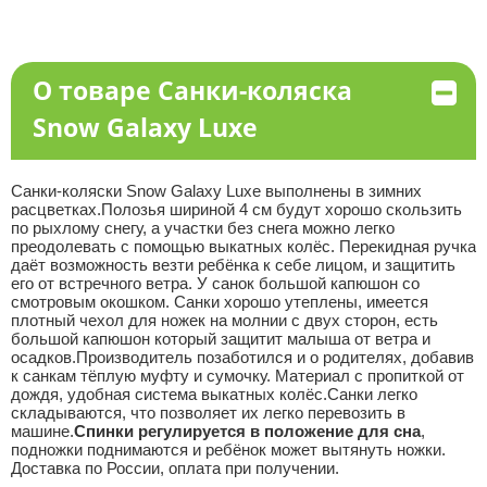
О товаре Санки-коляска
Snow Galaxy Luxe
Санки-коляски Snow Galaxy Luxe выполнены в зимних
расцветках.Полозья шириной 4 см будут хорошо скользить
по рыхлому снегу, а участки без снега можно легко
преодолевать с помощью выкатных колёс. Перекидная ручка
даёт возможность везти ребёнка к себе лицом, и защитить
его от встречного ветра. У санок большой капюшон со
смотровым окошком. Санки хорошо утеплены, имеется
плотный чехол для ножек на молнии с двух сторон, есть
большой капюшон который защитит малыша от ветра и
осадков.Производитель позаботился и о родителях, добавив
к санкам тёплую муфту и сумочку. Материал с пропиткой от
дождя, удобная система выкатных колёс.Санки легко
складываются, что позволяет их легко перевозить в
машине.
Спинки регулируется в положение для сна
,
подножки поднимаются и ребёнок может вытянуть ножки.
Доставка по России, оплата при получении.