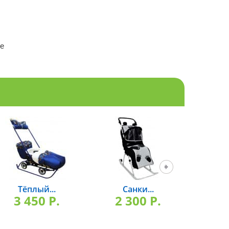
ое
Тёплый...
Санки...
Санки
3 450 P.
2 300 P.
2 