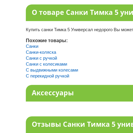
О товаре Санки Тимка 5 ун
Купить санки Тимка 5 Универсал недорого Вы может
Похожие товары:
Санки
Санки-коляска
Санки с ручкой
Санки с колесиками
С выдвижными колесами
С перекидной ручкой
Аксессуары
Отзывы Санки Тимка 5 уни